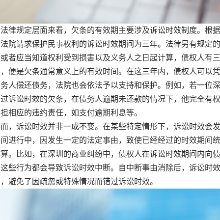
律规定层面来看，欠条的有效期主要涉及诉讼时效制度。根据
民法院请求保护民事权利的诉讼时效期间为三年。法律另有规定
道或者应当知道权利受到损害以及义务人之日起计算，债权人有
年，便是欠条通常意义上的有效时间。在这三年内，债权人可以
债务人偿还债务，法院也会依法予以支持和保护。例如，若一位
未过诉讼时效的欠条，在债务人逾期未还款的情况下，他完全有
承担相应的违约责任，如支付逾期利息等。
，诉讼时效并非一成不变。在某些特定情形下，诉讼时效会发
期间进行中，因发生一定的法定事由，致使已经经过的时效期间
起算。比如，在深圳的商业纠纷中，债权人在诉讼时效期间内向
，这些行为都会导致诉讼时效中断。自中断事由消除后，诉讼时
会，避免了因疏忽或特殊情况而错过诉讼时效。