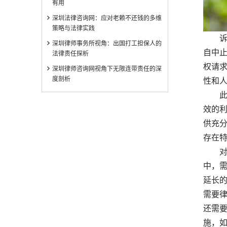
有用
深圳法律咨询网：应对老赖不还钱的多维
策略与法律实践
诉讼
深圳律师事务所视角：出国打工担保人的
自中
法律责任探析
权请
深圳律师咨询网视角下无限连带责任的深
度剖析
性和
此外
效的
供充
存在
对于
中，
延长
需要
还需
施，