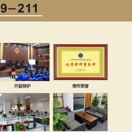
开庭辩护
律所荣誉