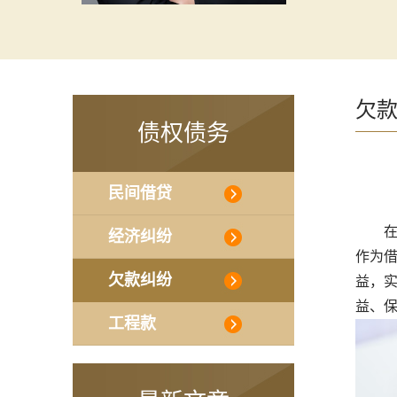
欠
债权债务
民间借贷
在深
经济纠纷
作为
欠款纠纷
益，
益、
工程款