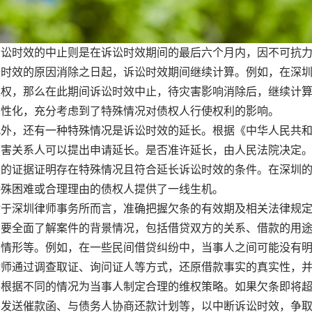
时效的中止则是在诉讼时效期间的最后六个月内，因不可抗力
止时效的原因消除之日起，诉讼时效期间继续计算。例如，在深
求权，那么在此期间诉讼时效中止，待灾害影响消除后，继续计
人性化，充分考虑到了特殊情况对债权人行使权利的影响。
，还有一种特殊情况是诉讼时效的延长。根据《中华人民共和
利害关系人可以提出申请延长。是否准许延长，由人民法院决定
分的证据证明存在特殊情况且符合延长诉讼时效的条件。在深圳
特殊困难或合理理由的债权人提供了一线生机。
深圳律师事务所而言，准确把握欠条的有效期及相关法律规定
需要全面了解案件的背景情况，包括借贷双方的关系、借款的用
的情形等。例如，在一些民间借贷纠纷中，当事人之间可能没有
律师通过调查取证、询问证人等方式，还原借款事实的真实性，
要根据不同的情况为当事人制定合理的维权策略。如果欠条即将
如发送催款函、与债务人协商还款计划等，以中断诉讼时效，争