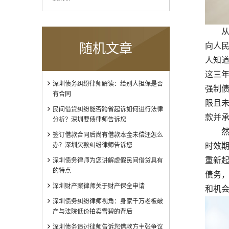
从法
向人
随机文章
人知
这三
深圳债务纠纷律师解读：给别人担保是否
强制
有合同
限且
民间借贷纠纷能否跨省起诉如何进行法律
款并
分析？深圳要债律师告诉您
然而
签订借款合同后尚有借款本金未偿还怎么
时效
办？深圳欠款纠纷律师告诉您
重新
深圳债务律师为您讲解虚假民间借贷具有
的特点
债务
深圳财产案律师关于财产保全申请
和机
深圳债务纠纷律师视角：身家千万老板破
产与法院低价拍卖雪碧的背后
深圳债务追讨律师告诉您借款方主张争议