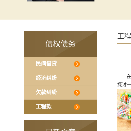
工
债权债务
民间借贷
在工
经济纠纷
探讨
欠款纠纷
工程款