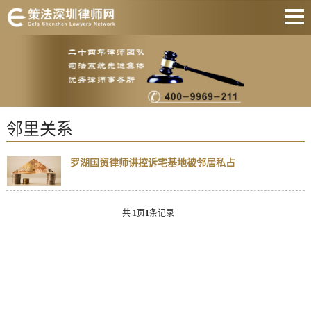
网站首页
婚姻家庭
刑事辩护
邻里关系
房产纠纷
债权债务
罗湖国贸律师讲控诉宅基地被邻居私占
合同纠纷
共
1
页
1
条记录
征地拆迁
关于我们